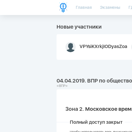
Главная
Экзамены
Г
Новые участники
VPYsiKXrkjIODyasZoa
04.04.2019. ВПР по обществ
«ВПР»
Зона 2.
Московское вре
Полный доступ закрыт