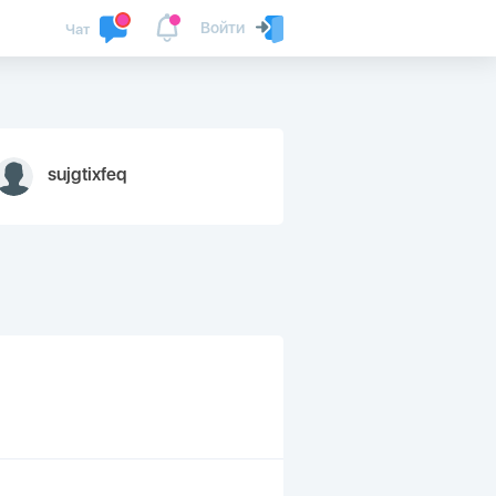
Войти
Чат
sujgtixfeq