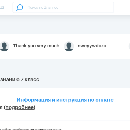
ДЗ
Thank you very much for your inquiry We appreciate you 9126052 https://youtube.com faceapple !
nweyywdozo
ознанию 7 класс
Информация и инструкция по оплате
мя
(
подробнее
)
авторизоваться