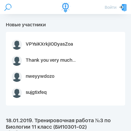
Войти
Новые участники
VPYsiKXrkjIODyasZoa
Thank you very much for your inquiry We appreciate you 9126052 https://youtube.com faceapple !
nweyywdozo
sujgtixfeq
18.01.2019. Тренировочная работа №3 по
Биологии 11 класс (БИ10301-02)