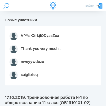
Войти
Новые участники
VPYsiKXrkjIODyasZoa
Thank you very much for your inquiry We appreciate you 9126052 https://youtube.com faceapple !
nweyywdozo
sujgtixfeq
17.10.2019. Тренировочная работа №1 по
обществознанию 11 класс (ОБ1910101-02)