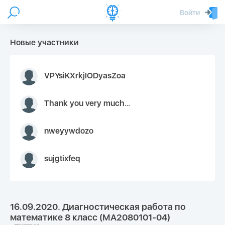
Войти
Новые участники
VPYsiKXrkjIODyasZoa
Thank you very much for your inquiry We appreciate you 9126052 https://youtube.com faceapple !
nweyywdozo
sujgtixfeq
16.09.2020. Диагностическая работа по
математике 8 класс (МА2080101-04)