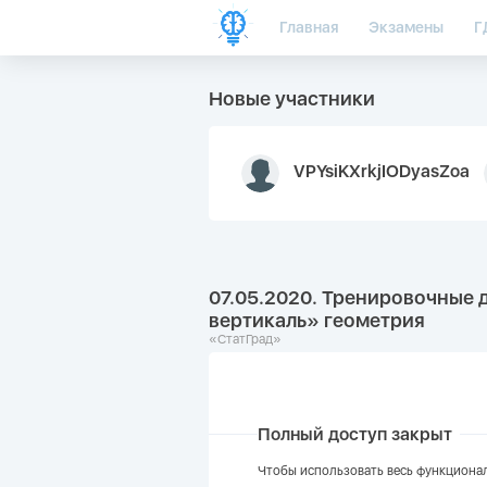
Главная
Экзамены
Г
Новые участники
VPYsiKXrkjIODyasZoa
07.05.2020. Тренировочные 
вертикаль» геометрия
«СтатГрад»
Полный доступ закрыт
Чтобы использовать весь функционал