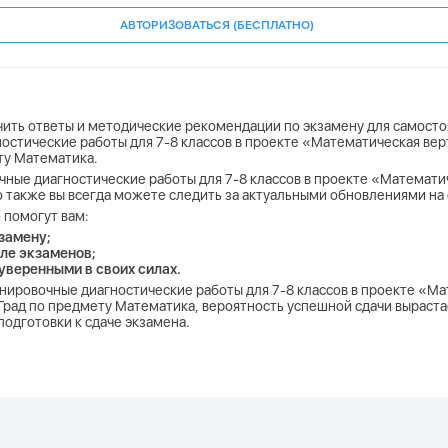
АВТОРИЗОВАТЬСЯ (БЕСПЛАТНО)
учить ответы и методические рекомендации по экзамену для самосто
ностические работы для 7-8 классов в проекте «Математическая ве
ту Математика.
очные диагностические работы для 7-8 классов в проекте «Математ
 но также вы всегда можете следить за актуальными обновлениями на 
 помогут вам:
замену;
ле экзаменов;
 уверенными в своих силах.
ренировочные диагностические работы для 7-8 классов в проекте «М
ад по предмету Математика, вероятность успешной сдачи вырастает
одготовки к сдаче экзамена.