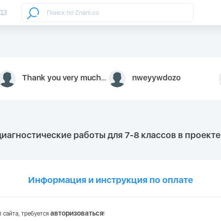
ДЗ
Thank you very much for your inquiry We appreciate you 9126052 https://youtube.com faceapple !
nweyywdozo
диагностические работы для 7-8 классов в проект
Информация и инструкция по оплате
авторизоваться
 сайта, требуется
!