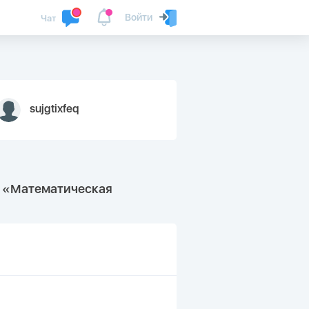
Войти
Чат
sujgtixfeq
е «Математическая