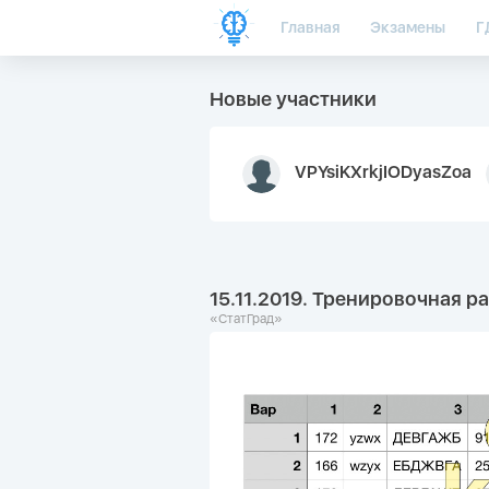
Главная
Экзамены
Г
Новые участники
VPYsiKXrkjIODyasZoa
15.11.2019. Тренировочная р
«СтатГрад»