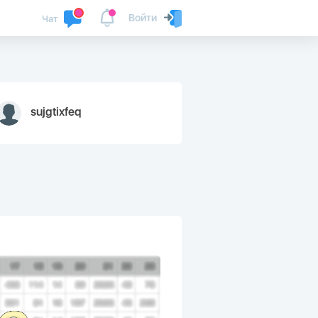
Войти
Чат
sujgtixfeq