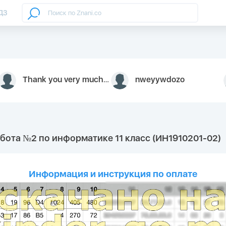
ДЗ
Thank you very much for your inquiry We appreciate you 9126052 https://youtube.com faceapple !
nweyywdozo
абота №2 по информатике 11 класс (ИН1910201-02)
Информация и инструкция по оплате