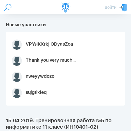
Войти
Новые участники
VPYsiKXrkjIODyasZoa
Thank you very much for your inquiry We appreciate you 9126052 https://youtube.com faceapple !
nweyywdozo
sujgtixfeq
15.04.2019. Тренировочная работа №5 по
информатике 11 класс (ИН10401-02)