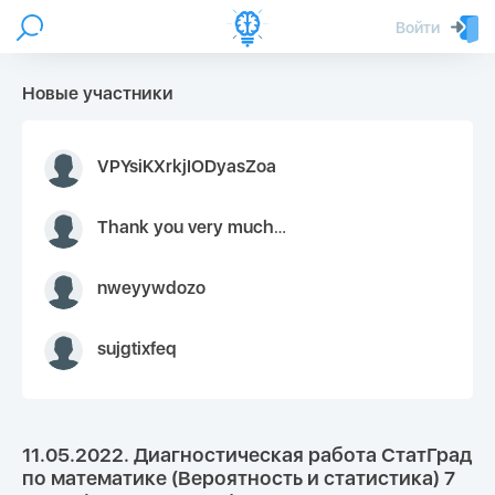
Войти
Новые участники
VPYsiKXrkjIODyasZoa
Thank you very much for your inquiry We appreciate you 9126052 https://youtube.com faceapple !
nweyywdozo
sujgtixfeq
11.05.2022. Диагностическая работа СтатГрад
по математике (Вероятность и статистика) 7