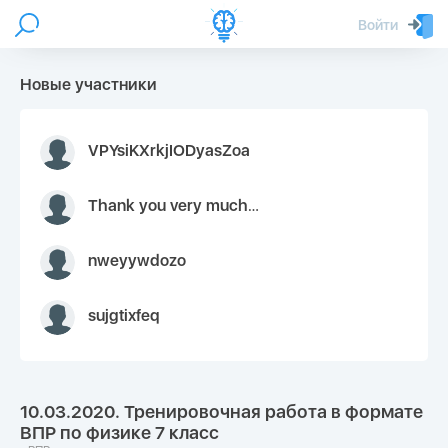
Войти
Новые участники
VPYsiKXrkjIODyasZoa
Thank you very much for your inquiry We appreciate you 9126052 https://youtube.com faceapple !
nweyywdozo
sujgtixfeq
10.03.2020. Тренировочная работа в формате
ВПР по физике 7 класс