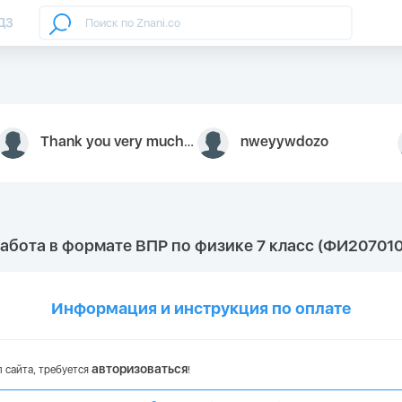
ДЗ
Thank you very much for your inquiry We appreciate you 9126052 https://youtube.com faceapple !
nweyywdozo
абота в формате ВПР по физике 7 класс (ФИ207010
Информация и инструкция по оплате
авторизоваться
 сайта, требуется
!