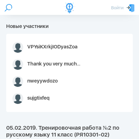
Войти
Новые участники
VPYsiKXrkjIODyasZoa
Thank you very much for your inquiry We appreciate you 9126052 https://youtube.com faceapple !
nweyywdozo
sujgtixfeq
05.02.2019. Тренировочная работа №2 по
русскому языку 11 класс (РЯ10301-02)