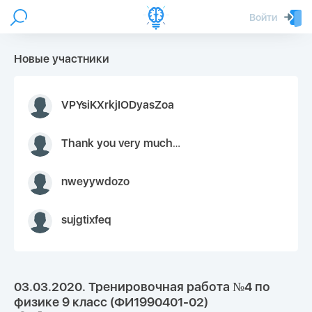
Войти
Новые участники
VPYsiKXrkjIODyasZoa
Thank you very much for your inquiry We appreciate you 9126052 https://youtube.com faceapple !
nweyywdozo
sujgtixfeq
03.03.2020. Тренировочная работа №4 по
физике 9 класс (ФИ1990401-02)