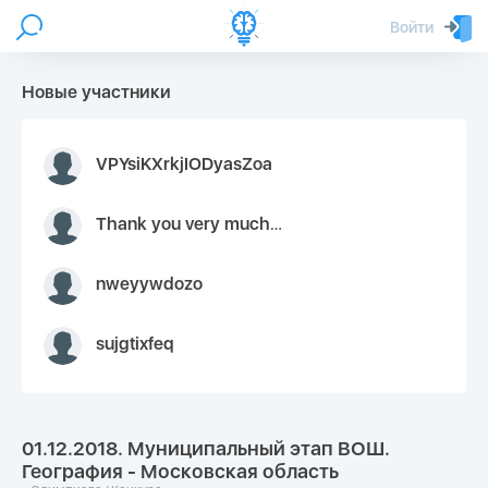
Войти
Новые участники
VPYsiKXrkjIODyasZoa
Thank you very much for your inquiry We appreciate you 9126052 https://youtube.com faceapple !
nweyywdozo
sujgtixfeq
01.12.2018. Муниципальный этап ВОШ.
География - Московская область