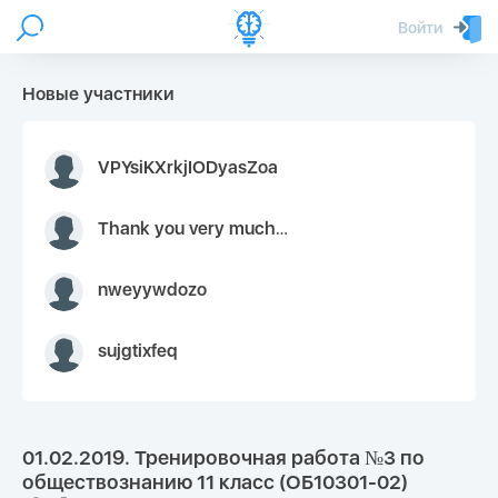
Войти
Новые участники
VPYsiKXrkjIODyasZoa
Thank you very much for your inquiry We appreciate you 9126052 https://youtube.com faceapple !
nweyywdozo
sujgtixfeq
01.02.2019. Тренировочная работа №3 по
обществознанию 11 класс (ОБ10301-02)