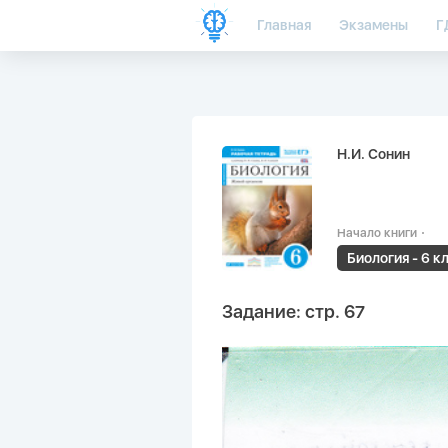
Главная
Экзамены
Г
Н.И. Сонин
Начало книги
Биология - 6 к
Задание: стр. 67