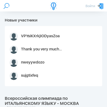
Войти
Новые участники
VPYsiKXrkjIODyasZoa
Thank you very much for your inquiry We appreciate you 9126052 https://youtube.com faceapple !
nweyywdozo
sujgtixfeq
Всероссийская олимпиада по
ИТАЛЬЯНСКОМУ ЯЗЫКУ - МОСКВА