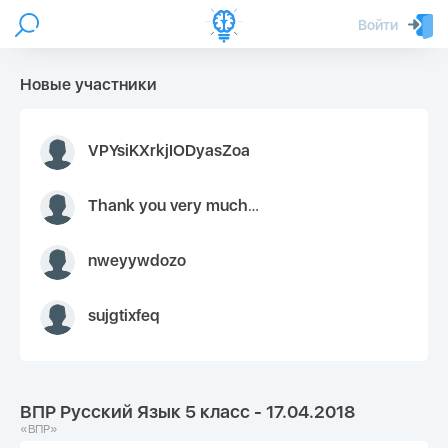
Войти
Новые участники
VPYsiKXrkjIODyasZoa
Thank you very much for your inquiry We appreciate you 9126052 https://youtube.com faceapple !
nweyywdozo
sujgtixfeq
ВПР Русский Язык 5 класс - 17.04.2018
«ВПР»