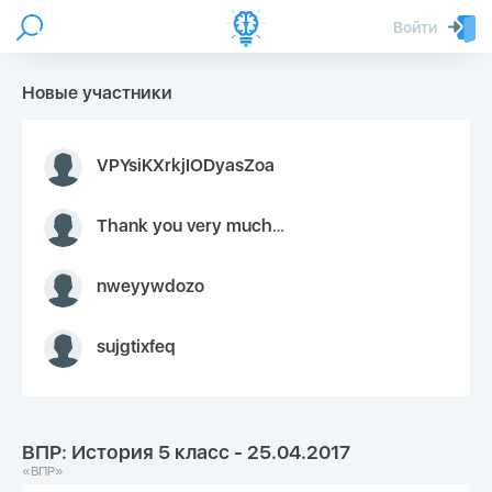
Войти
Новые участники
VPYsiKXrkjIODyasZoa
Thank you very much for your inquiry We appreciate you 9126052 https://youtube.com faceapple !
nweyywdozo
sujgtixfeq
ВПР: История 5 класс - 25.04.2017
«ВПР»