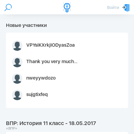
Войти
Новые участники
VPYsiKXrkjIODyasZoa
Thank you very much for your inquiry We appreciate you 9126052 https://youtube.com faceapple !
nweyywdozo
sujgtixfeq
ВПР: История 11 класс - 18.05.2017
«ВПР»