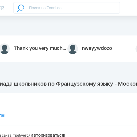
ДЗ
Thank you very much for your inquiry We appreciate you 9126052 https://youtube.com faceapple !
nweyywdozo
иада школьников по Французскому языку - Моско
пе!
авторизоваться
 сайта, требуется
!