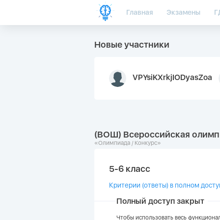
Главная
Экзамены
Г
Новые участники
VPYsiKXrkjIODyasZoa
(ВОШ) Всероссийская олимп
«Олимпиада / Конкурс»
5-6 класс
Критерии (ответы) в полном досту
Полный доступ закрыт
Чтобы использовать весь функционал