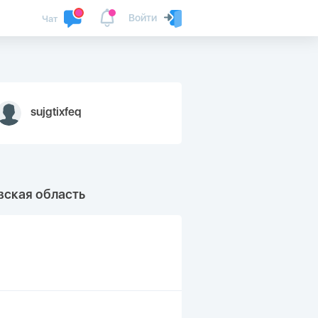
Войти
Чат
sujgtixfeq
вская область