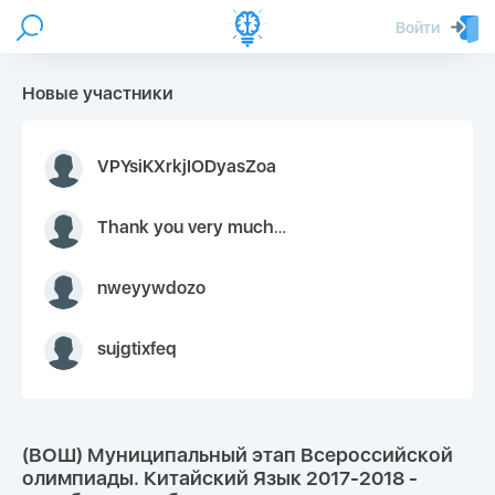
Войти
Новые участники
VPYsiKXrkjIODyasZoa
Thank you very much for your inquiry We appreciate you 9126052 https://youtube.com faceapple !
nweyywdozo
sujgtixfeq
(ВОШ) Муниципальный этап Всероссийской
олимпиады. Китайский Язык 2017-2018 -