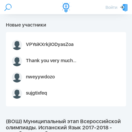
Войти
Новые участники
VPYsiKXrkjIODyasZoa
Thank you very much for your inquiry We appreciate you 9126052 https://youtube.com faceapple !
nweyywdozo
sujgtixfeq
(ВОШ) Муниципальный этап Всероссийской
олимпиады. Испанский Язык 2017-2018 -