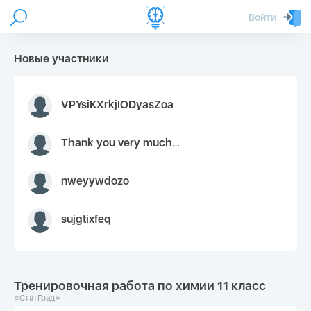
Войти
Новые участники
VPYsiKXrkjIODyasZoa
Thank you very much for your inquiry We appreciate you 9126052 https://youtube.com faceapple !
nweyywdozo
sujgtixfeq
Тренировочная работа по химии 11 класс
«СтатГрад»