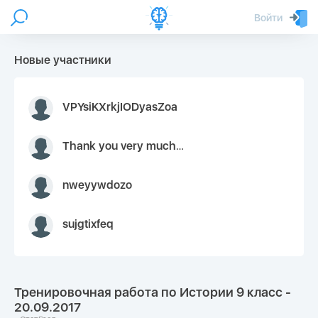
Войти
Новые участники
VPYsiKXrkjIODyasZoa
Thank you very much for your inquiry We appreciate you 9126052 https://youtube.com faceapple !
nweyywdozo
sujgtixfeq
Тренировочная работа по Истории 9 класс -
20.09.2017