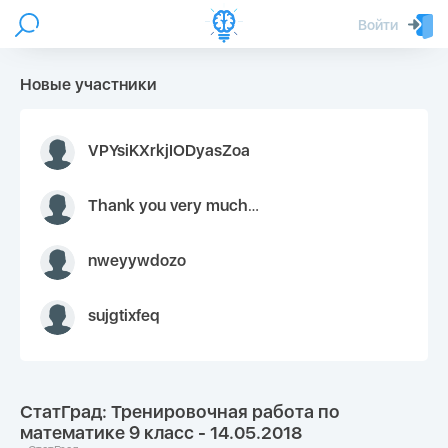
Войти
Новые участники
VPYsiKXrkjIODyasZoa
Thank you very much for your inquiry We appreciate you 9126052 https://youtube.com faceapple !
nweyywdozo
sujgtixfeq
СтатГрад: Тренировочная работа по
математике 9 класс - 14.05.2018