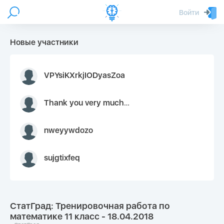
Войти
Новые участники
VPYsiKXrkjIODyasZoa
Thank you very much for your inquiry We appreciate you 9126052 https://youtube.com faceapple !
nweyywdozo
sujgtixfeq
СтатГрад: Тренировочная работа по
математике 11 класс - 18.04.2018