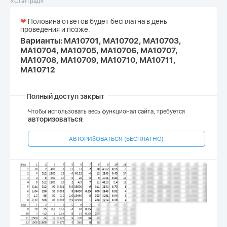
«СтатГрад»
❤
Половина ответов будет бесплатна в день
проведения и позже.
Варианты: МА10701, МА10702, МА10703,
МА10704, МА10705, МА10706, МА10707,
МА10708, МА10709, МА10710, МА10711,
МА10712
Полный доступ закрыт
Чтобы использовать весь функционал сайта, требуется
авторизоваться
!
АВТОРИЗОВАТЬСЯ (БЕСПЛАТНО)