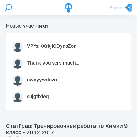
Войти
Новые участники
VPYsiKXrkjIODyasZoa
Thank you very much for your inquiry We appreciate you 9126052 https://youtube.com faceapple !
nweyywdozo
sujgtixfeq
СтатГрад: Тренировочная работа по Химии 9
класс - 20.12.2017