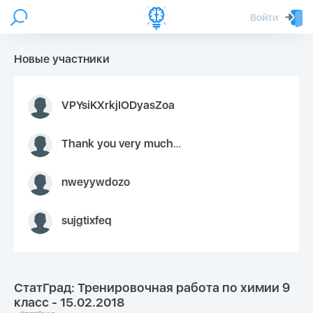
Войти
Новые участники
VPYsiKXrkjIODyasZoa
Thank you very much for your inquiry We appreciate you 9126052 https://youtube.com faceapple !
nweyywdozo
sujgtixfeq
СтатГрад: Тренировочная работа по химии 9
класс - 15.02.2018