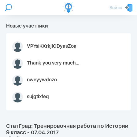
Войти
Новые участники
VPYsiKXrkjIODyasZoa
Thank you very much for your inquiry We appreciate you 9126052 https://youtube.com faceapple !
nweyywdozo
sujgtixfeq
СтатГрад: Тренировочная работа по Истории
9 класс - 07.04.2017