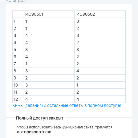
«СтатГрад»
ИС90501
ИС90502
1
1
3
2
1
2
3
4
3
4
4
2
5
3
3
6
4
2
7
1
2
8
3
4
9
2
2
10
3
1
11
2
2
12
4
4
Кимы (задания) и остальные ответы в полном доступе!
Полный доступ закрыт
Чтобы использовать весь функционал сайта, требуется
авторизоваться
!