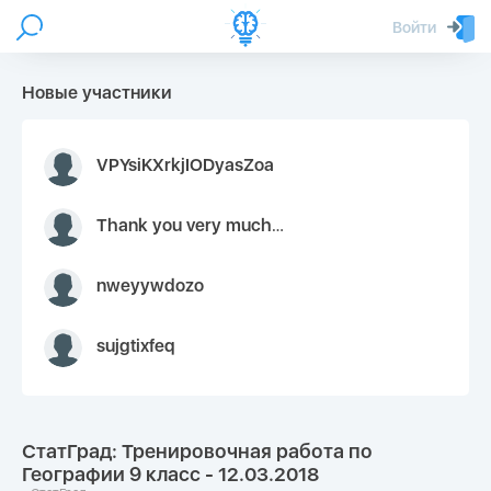
Войти
Новые участники
VPYsiKXrkjIODyasZoa
Thank you very much for your inquiry We appreciate you 9126052 https://youtube.com faceapple !
nweyywdozo
sujgtixfeq
СтатГрад: Тренировочная работа по
Географии 9 класс - 12.03.2018