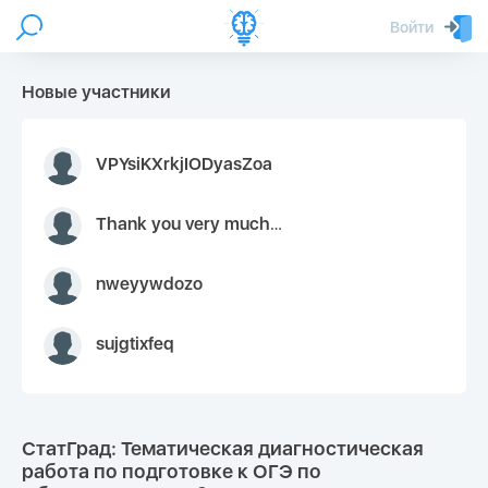
Войти
Новые участники
VPYsiKXrkjIODyasZoa
Thank you very much for your inquiry We appreciate you 9126052 https://youtube.com faceapple !
nweyywdozo
sujgtixfeq
СтатГрад: Тематическая диагностическая
работа по подготовке к ОГЭ по