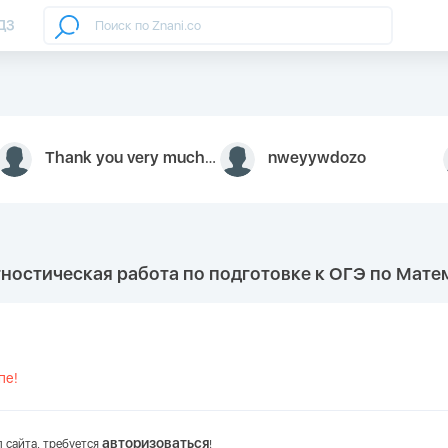
ДЗ
Thank you very much for your inquiry We appreciate you 9126052 https://youtube.com faceapple !
nweyywdozo
ностическая работа по подготовке к ОГЭ по Матема
пе!
авторизоваться
 сайта, требуется
!