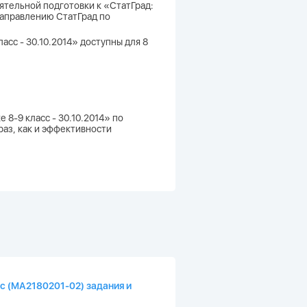
ятельной подготовки к «СтатГрад:
 направлению СтатГрад по
асс - 30.10.2014» доступны для 8
 8-9 класс - 30.10.2014» по
аз, как и эффективности
сс (МА2180201-02) задания и