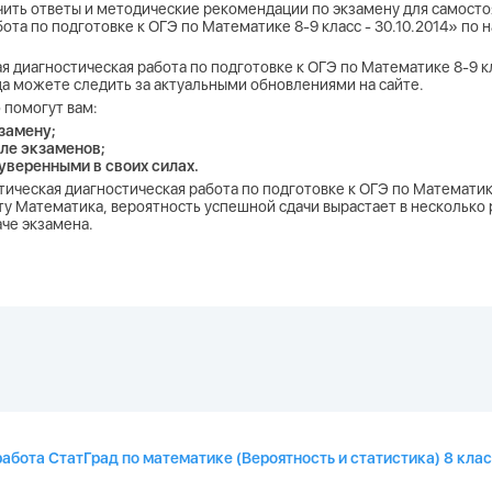
учить ответы и методические рекомендации по экзамену для самосто
ота по подготовке к ОГЭ по Математике 8-9 класс - 30.10.2014» по
я диагностическая работа по подготовке к ОГЭ по Математике 8-9 кл
егда можете следить за актуальными обновлениями на сайте.
 помогут вам:
замену;
ле экзаменов;
 уверенными в своих силах.
тическая диагностическая работа по подготовке к ОГЭ по Математике
у Математика, вероятность успешной сдачи вырастает в несколько р
аче экзамена.
работа СтатГрад по математике (Вероятность и статистика) 8 кла