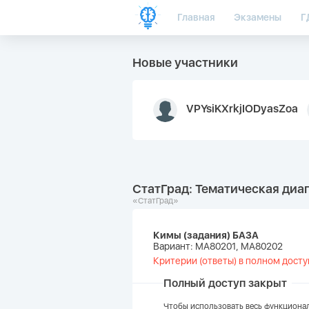
Главная
Экзамены
Г
Новые участники
VPYsiKXrkjIODyasZoa
СтатГрад: Тематическая диаг
«СтатГрад»
Кимы (задания) БАЗА
Вариант: МА80201, МА80202
Критерии (ответы) в полном досту
Полный доступ закрыт
Чтобы использовать весь функционал