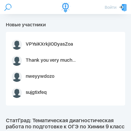
Войти
Новые участники
VPYsiKXrkjIODyasZoa
Thank you very much for your inquiry We appreciate you 9126052 https://youtube.com faceapple !
nweyywdozo
sujgtixfeq
СтатГрад: Тематическая диагностическая
работа по подготовке к ОГЭ по Химии 9 класс