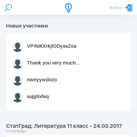
Войти
Новые участники
VPYsiKXrkjIODyasZoa
Thank you very much for your inquiry We appreciate you 9126052 https://youtube.com faceapple !
nweyywdozo
sujgtixfeq
СтатГрад: Литература 11 класс - 24.03.2017
«СтатГрад»