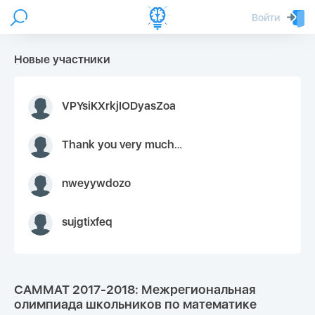
Войти
Новые участники
VPYsiKXrkjIODyasZoa
Thank you very much for your inquiry We appreciate you 9126052 https://youtube.com faceapple !
nweyywdozo
sujgtixfeq
САММАТ 2017-2018: Межрегиональная
олимпиада школьников по математике