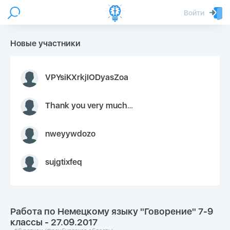
Войти
Новые участники
VPYsiKXrkjIODyasZoa
Thank you very much for your inquiry We appreciate you 9126052 https://youtube.com faceapple !
nweyywdozo
sujgtixfeq
Работа по Немецкому языку "Говорение" 7-9
классы - 27.09.2017