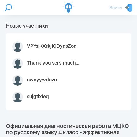
Войти
Новые участники
VPYsiKXrkjIODyasZoa
Thank you very much for your inquiry We appreciate you 9126052 https://youtube.com faceapple !
nweyywdozo
sujgtixfeq
Официальная диагностическая работа МЦКО
по русскому языку 4 класс - эффективная