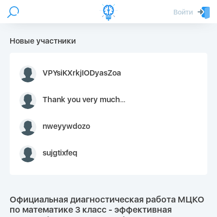
Войти
Новые участники
VPYsiKXrkjIODyasZoa
Thank you very much for your inquiry We appreciate you 9126052 https://youtube.com faceapple !
nweyywdozo
sujgtixfeq
Официальная диагностическая работа МЦКО
по математике 3 класс - эффективная