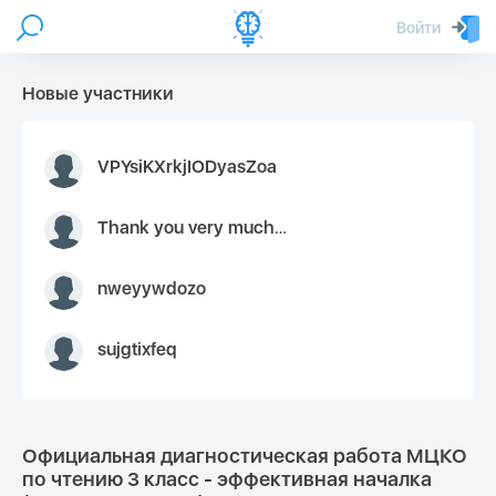
Войти
Новые участники
VPYsiKXrkjIODyasZoa
Thank you very much for your inquiry We appreciate you 9126052 https://youtube.com faceapple !
nweyywdozo
sujgtixfeq
Официальная диагностическая работа МЦКО
по чтению 3 класс - эффективная началка