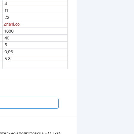
4
11
22
Znani.co
1680
40
5
0,96
Б 8
оятельной подготовки к «МЦКО: