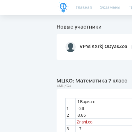
Главная
Экзамены
Г
Новые участники
VPYsiKXrkjIODyasZoa
МЦКО: Математика 7 класс - 
«МЦКО»
1 Вариант
1
-26
2
8,85
Znani.co
3
-7