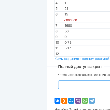
4
1
5
21
6
15
Znani.co
7
1680
8
50
9
9
10
0,73
11
Б 17
12
Кимы (задания) в полном доступе!
Полный доступ закрыт
Чтобы использовать весь функционал
На сайте Znani.co вы можете пол