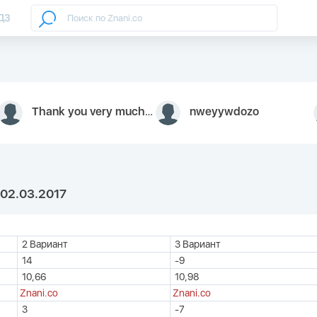
ДЗ
Thank you very much for your inquiry We appreciate you 9126052 https://youtube.com faceapple !
nweyywdozo
02.03.2017
2 Вариант
3 Вариант
14
-9
10,66
10,98
Znani.co
Znani.co
3
-7