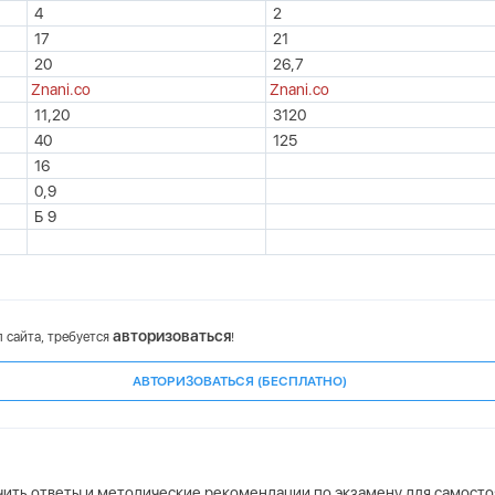
4
2
17
21
20
26,7
Znani.co
Znani.co
11,20
3120
40
125
16
0,9
Б 9
авторизоваться
 сайта, требуется
!
АВТОРИЗОВАТЬСЯ (БЕСПЛАТНО)
учить ответы и методические рекомендации по экзамену для самост