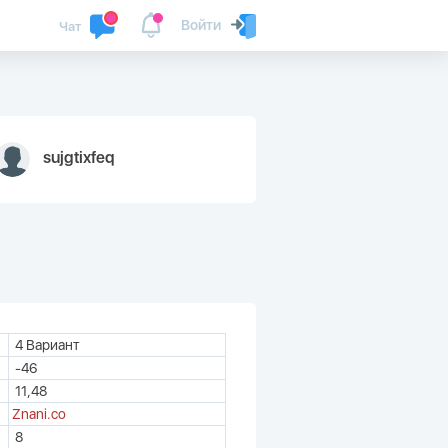
Войти
Чат
sujgtixfeq
4 Вариант
-46
11,48
Znani.co
8