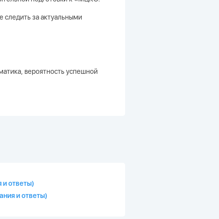
те следить за актуальными
матика, вероятность успешной
 и ответы)
ания и ответы)