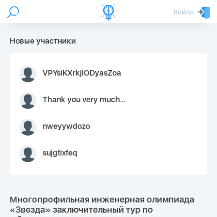
Войти
Новые участники
VPYsiKXrkjIODyasZoa
Thank you very much for your inquiry We appreciate you 9126052 https://youtube.com faceapple !
nweyywdozo
sujgtixfeq
Многопрофильная инженерная олимпиада
«Звезда» заключительный тур по