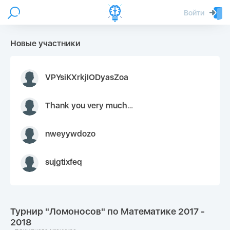
Войти
Новые участники
VPYsiKXrkjIODyasZoa
Thank you very much for your inquiry We appreciate you 9126052 https://youtube.com faceapple !
nweyywdozo
sujgtixfeq
Турнир "Ломоносов" по Математике 2017 -
2018