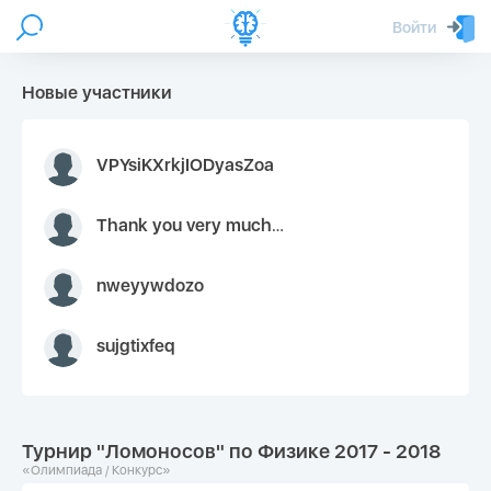
Войти
Новые участники
VPYsiKXrkjIODyasZoa
Thank you very much for your inquiry We appreciate you 9126052 https://youtube.com faceapple !
nweyywdozo
sujgtixfeq
Турнир "Ломоносов" по Физике 2017 - 2018
«Олимпиада / Конкурс»