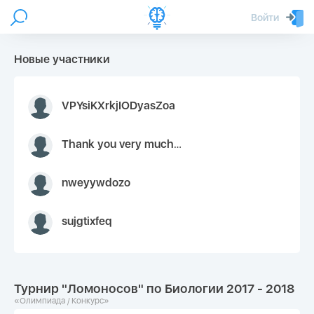
Войти
Новые участники
VPYsiKXrkjIODyasZoa
Thank you very much for your inquiry We appreciate you 9126052 https://youtube.com faceapple !
nweyywdozo
sujgtixfeq
Турнир "Ломоносов" по Биологии 2017 - 2018
«Олимпиада / Конкурс»