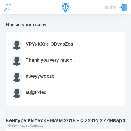
Войти
Новые участники
VPYsiKXrkjIODyasZoa
Thank you very much for your inquiry We appreciate you 9126052 https://youtube.com faceapple !
nweyywdozo
sujgtixfeq
Кенгуру выпускникам 2018 - с 22 по 27 января
«Олимпиада / Конкурс»