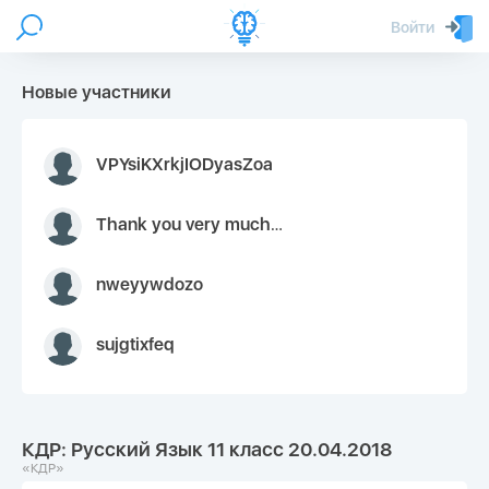
Войти
Новые участники
VPYsiKXrkjIODyasZoa
Thank you very much for your inquiry We appreciate you 9126052 https://youtube.com faceapple !
nweyywdozo
sujgtixfeq
КДР: Русский Язык 11 класс 20.04.2018
«КДР»