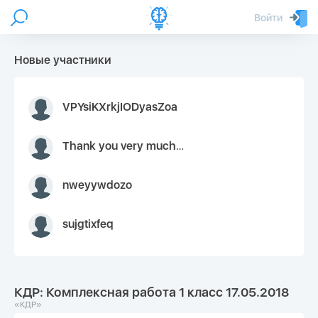
Войти
Новые участники
VPYsiKXrkjIODyasZoa
Thank you very much for your inquiry We appreciate you 9126052 https://youtube.com faceapple !
nweyywdozo
sujgtixfeq
КДР: Комплексная работа 1 класс 17.05.2018
«КДР»