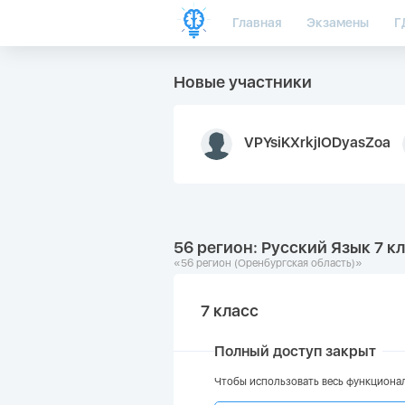
Главная
Экзамены
Г
Новые участники
VPYsiKXrkjIODyasZoa
56 регион: Русский Язык 7 кл
«56 регион (Оренбургская область)»
7 класс
Полный доступ закрыт
Чтобы использовать весь функционал