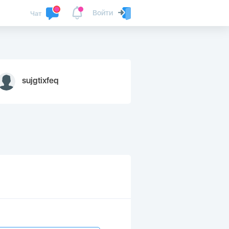
Войти
Чат
sujgtixfeq