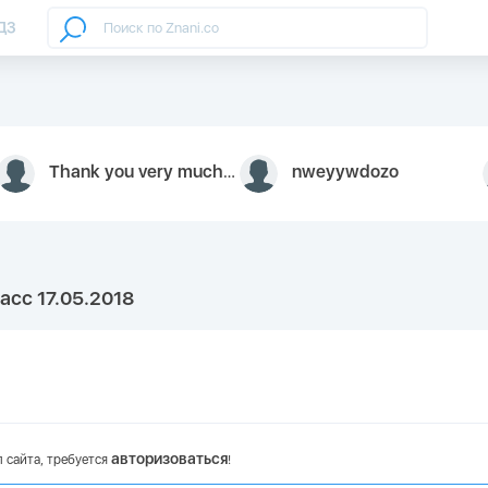
ДЗ
Thank you very much for your inquiry We appreciate you 9126052 https://youtube.com faceapple !
nweyywdozo
асс 17.05.2018
авторизоваться
 сайта, требуется
!