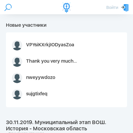
Войти
Новые участники
VPYsiKXrkjIODyasZoa
Thank you very much for your inquiry We appreciate you 9126052 https://youtube.com faceapple !
nweyywdozo
sujgtixfeq
30.11.2019. Муниципальный этап ВОШ.
История - Московская область