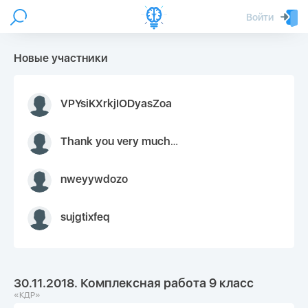
Войти
Новые участники
VPYsiKXrkjIODyasZoa
Thank you very much for your inquiry We appreciate you 9126052 https://youtube.com faceapple !
nweyywdozo
sujgtixfeq
30.11.2018. Комплексная работа 9 класс
«КДР»